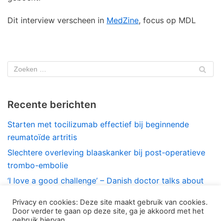
Dit interview verscheen in
MedZine
, focus op MDL
Recente berichten
Starten met tocilizumab effectief bij beginnende
reumatoïde artritis
Slechtere overleving blaaskanker bij post-operatieve
trombo-embolie
‘I love a good challenge’ – Danish doctor talks about
treating ILD
Privacy en cookies: Deze site maakt gebruik van cookies.
A scientist’s search for antifibrotic treatment
Door verder te gaan op deze site, ga je akkoord met het
gebruik hiervan.