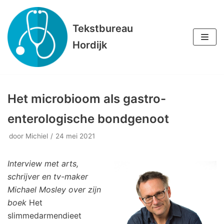
Meteen
Tekstbureau
naar
Hordijk
de
inhoud
Het microbioom als gastro-
enterologische bondgenoot
door
Michiel
24 mei 2021
Interview met arts,
schrijver en tv-maker
Michael Mosley over zijn
boek
Het
slimmedarmendieet