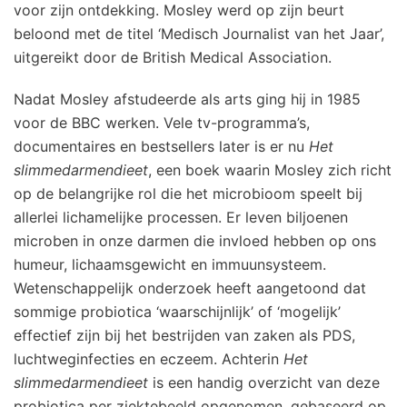
voor zijn ontdekking. Mosley werd op zijn beurt
beloond met de titel ‘Medisch Journalist van het Jaar’,
uitgereikt door de British Medical Association.
Nadat Mosley afstudeerde als arts ging hij in 1985
voor de BBC werken. Vele tv-programma’s,
documentaires en bestsellers later is er nu
Het
slimmedarmendieet
, een boek waarin Mosley zich richt
op de belangrijke rol die het microbioom speelt bij
allerlei lichamelijke processen. Er leven biljoenen
microben in onze darmen die invloed hebben op ons
humeur, lichaamsgewicht en immuunsysteem.
Wetenschappelijk onderzoek heeft aangetoond dat
sommige probiotica ‘waarschijnlijk’ of ‘mogelijk’
effectief zijn bij het bestrijden van zaken als PDS,
luchtweginfecties en eczeem. Achterin
Het
slimmedarmendieet
is een handig overzicht van deze
probiotica per ziektebeeld opgenomen, gebaseerd op