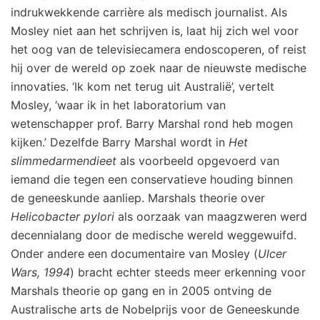
indrukwekkende carrière als medisch journalist. Als
Mosley niet aan het schrijven is, laat hij zich wel voor
het oog van de televisiecamera endoscoperen, of reist
hij over de wereld op zoek naar de nieuwste medische
innovaties. ‘Ik kom net terug uit Australië’, vertelt
Mosley, ‘waar ik in het laboratorium van
wetenschapper prof. Barry Marshal rond heb mogen
kijken.’ Dezelfde Barry Marshal wordt in
Het
slimmedarmendieet
als voorbeeld opgevoerd van
iemand die tegen een conservatieve houding binnen
de geneeskunde aanliep. Marshals theorie over
Helicobacter pylori
als oorzaak van maagzweren werd
decennialang door de medische wereld weggewuifd.
Onder andere een documentaire van Mosley (
Ulcer
Wars, 1994
) bracht echter steeds meer erkenning voor
Marshals theorie op gang en in 2005 ontving de
Australische arts de Nobelprijs voor de Geneeskunde